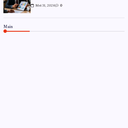
Mei 31, 2026
0
Main
CARRIÈRE
Hoe overleef je je eerste jaar als
controller?
Door
Frits
Juli 7, 2026