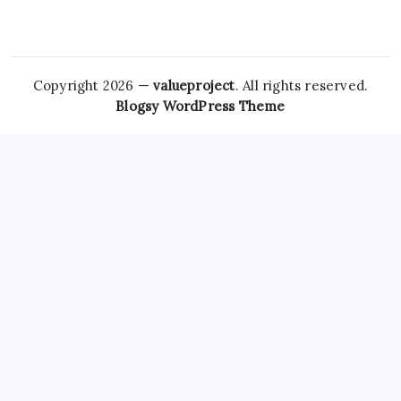
Copyright 2026 —
valueproject
. All rights reserved.
Blogsy WordPress Theme
However,
Tramadol Usa
the risks associated with
Clonazepam Legally
ordering Xanax online cannot be
overstated. As individuals seek
Soma Usa
effective solutions
for anxiety,
Order Tramadol Overnight
panic disorders, and
pain management, the avenues for purchasing these
medications, including online platforms, have become
increasingly popular. Patients must be educated
Order
Valium Without Prescription
about the risks associated with
Xanax Cheap
purchasing medications online, particularly
those that are subject to misuse. The responsibility lies
Buy
Soma 350 Mg Online
with both
Carisoprodol Without
Prescription
patients and providers to navigate this
complex world, ensuring health and wellbeing while