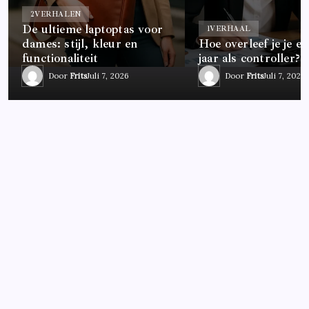
2
VERHALEN
De ultieme laptoptas voor
1
VERHAAL
dames: stijl, kleur en
Hoe overleef je je ee
functionaliteit
jaar als controller?
Door
Frits
Juli 7, 2026
Door
Frits
Juli 7, 2026