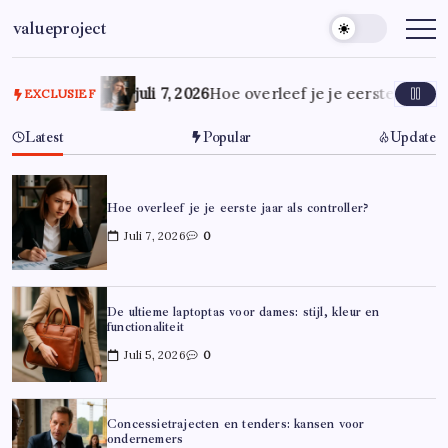
Ga
valueproject
naar
de
inhoud
juli 7, 2026
Hoe overleef je je eerste jaar al
EXCLUSIEF
Latest
Popular
Update
Hoe overleef je je eerste jaar als controller?
Juli 7, 2026
0
De ultieme laptoptas voor dames: stijl, kleur en
functionaliteit
Juli 5, 2026
0
Concessietrajecten en tenders: kansen voor
ondernemers