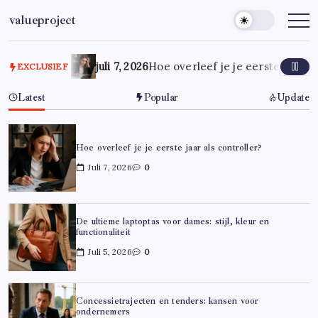
Ga
valueproject
naar
de
inhoud
juli 7, 2026
Hoe overleef je je eerste jaar al
EXCLUSIEF
Latest
Popular
Update
Hoe overleef je je eerste jaar als controller?
Juli 7, 2026
0
De ultieme laptoptas voor dames: stijl, kleur en
functionaliteit
Juli 5, 2026
0
Concessietrajecten en tenders: kansen voor
ondernemers