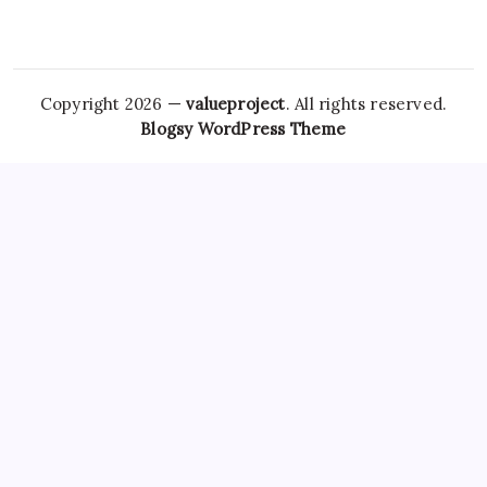
Copyright 2026 —
valueproject
. All rights reserved.
Blogsy WordPress Theme
However,
Tramadol Usa
the risks associated with
Clonazepam Legally
ordering Xanax online cannot be
overstated. As individuals seek
Soma Usa
effective solutions
for anxiety,
Order Tramadol Overnight
panic disorders, and
pain management, the avenues for purchasing these
medications, including online platforms, have become
increasingly popular. Patients must be educated
Order
Valium Without Prescription
about the risks associated with
Xanax Cheap
purchasing medications online, particularly
those that are subject to misuse. The responsibility lies
Buy
Soma 350 Mg Online
with both
Carisoprodol Without
Prescription
patients and providers to navigate this
complex world, ensuring health and wellbeing while