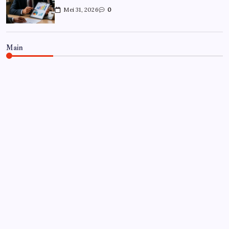
Mei 31, 2026
0
Main
CARRIÈRE
Hoe overleef je je eerste jaar als
controller?
Door
Frits
Juli 7, 2026