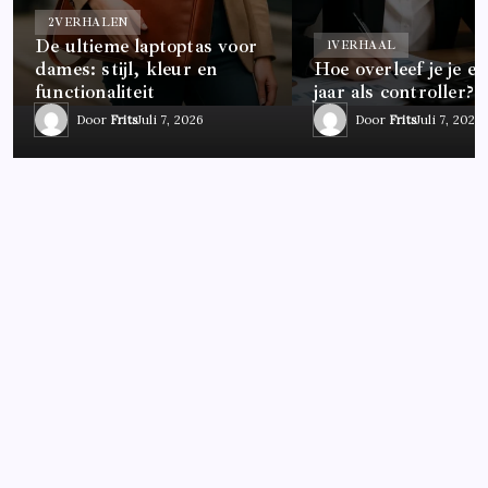
2
VERHALEN
De ultieme laptoptas voor
1
VERHAAL
dames: stijl, kleur en
Hoe overleef je je ee
functionaliteit
jaar als controller?
Door
Frits
Juli 7, 2026
Door
Frits
Juli 7, 2026