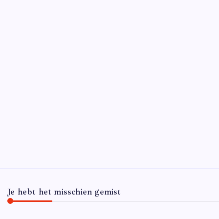
D
Wat zij
waarbij
een publ
krijgt 
Je hebt het misschien gemist