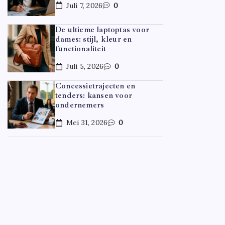
Juli 7, 2026
0
De ultieme laptoptas voor
dames: stijl, kleur en
functionaliteit
Juli 5, 2026
0
Concessietrajecten en
tenders: kansen voor
ondernemers
Mei 31, 2026
0
CARRIÈR
Hoe ov
Door
F