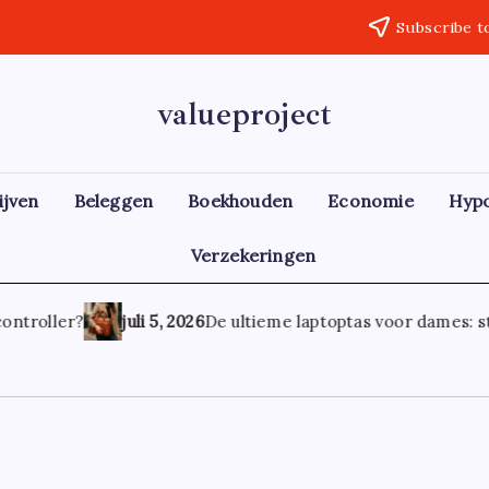
Subscribe t
valueproject
ijven
Beleggen
Boekhouden
Economie
Hyp
Verzekeringen
ontroller?
juli 5, 2026
De ultieme laptoptas voor dames: stijl