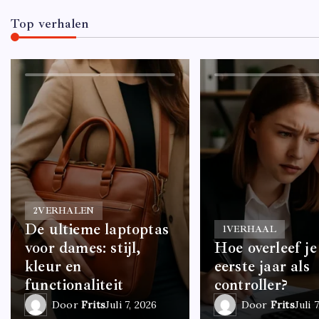
Top verhalen
2
VERHALEN
De ultieme laptoptas
1
VERHAAL
voor dames: stijl,
Hoe overleef je
kleur en
eerste jaar als
functionaliteit
controller?
Door
Frits
Juli 7, 2026
Door
Frits
Juli 