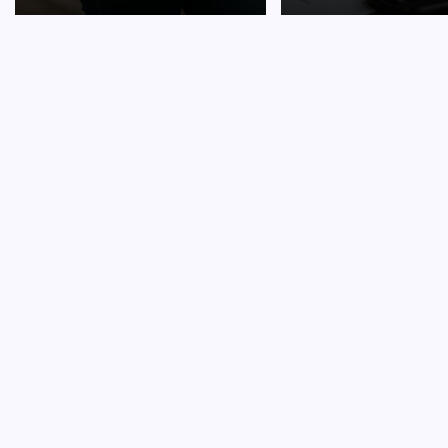
CARRI
Hoe o
D
Je eerst
overwel
verschil
een jun