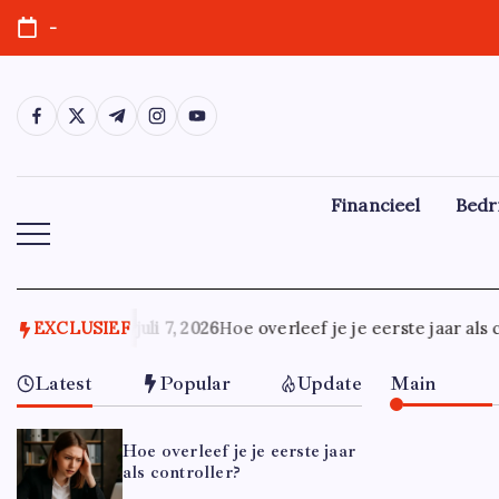
Ga
-
naar
de
inhoud
https://www.facebook.com/
https://twitter.com/
https://t.me/
https://www.instagram.com/
https://youtube.com/
Financieel
Bedr
EXCLUSIEF
juli 7, 2026
Hoe overleef je je eerste jaar als c
Latest
Popular
Update
Main
Hoe overleef je je eerste jaar
als controller?